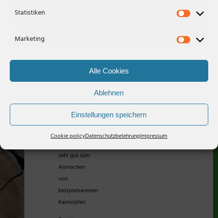
Das
HolzHof Steinfurt
· Hollich 148 · 48565
Statistiken
Anmachholz
Steinfurt · Telefon:
02551 5375
· E-Mail:
sind kleine
info@holzhof-steinfurt.de
Marketing
Holzscheite
aus
unterschiedlichem
Alle Cookies
Mischholz.
Diese
Ablehnen
kleineren
bzw.
Einstellungen speichern
schmalen
Scheite
Cookie policy
Datenschutzbelehrung
Impressum
eignen sich
sehr gut zum
Anmachen
von
beispielsweisen
Kaminöfen.